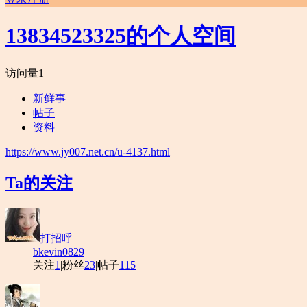
13834523325的个人空间
访问量
1
新鲜事
帖子
资料
https://www.jy007.net.cn/u-4137.html
Ta的关注
打招呼
bkevin0829
关注
1
|
粉丝
23
|
帖子
115