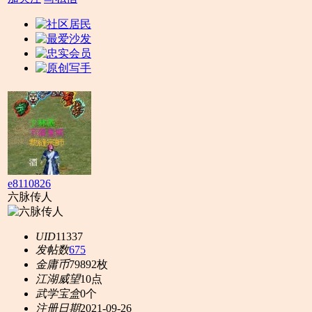
e8110826
六脉传人
UID
11337
发帖数
675
金庸币
79892枚
江湖威望
10点
武学宝盒
0个
注册日期
2021-09-26