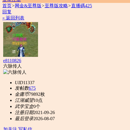
首页
>
网金&至尊版
>
至尊版攻略
>
直播碼425
回复
« 返回列表
e8110826
六脉传人
UID
11337
发帖数
675
金庸币
79892枚
江湖威望
10点
武学宝盒
0个
注册日期
2021-09-26
最后登录
2026-08-07
加关注
写私信