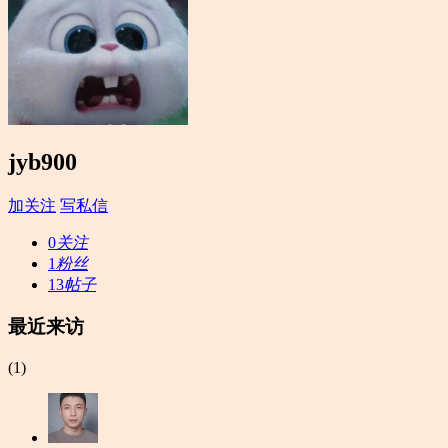
jyb900
加关注
写私信
0
关注
1
粉丝
13
帖子
最近来访
(1)