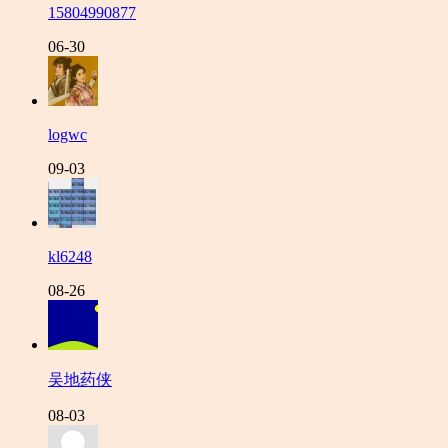
15804990877
06-30
logwc
09-03
kl6248
08-26
吴地药侠
08-03