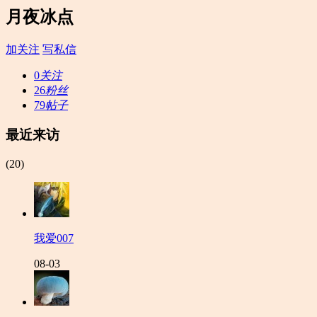
月夜冰点
加关注
写私信
0
关注
26
粉丝
79
帖子
最近来访
(20)
我爱007
08-03