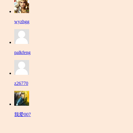
wyzhgg
palkfeng
z26770
我爱007