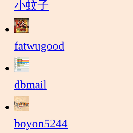
小蚊子
fatwugood
dbmail
boyon5244