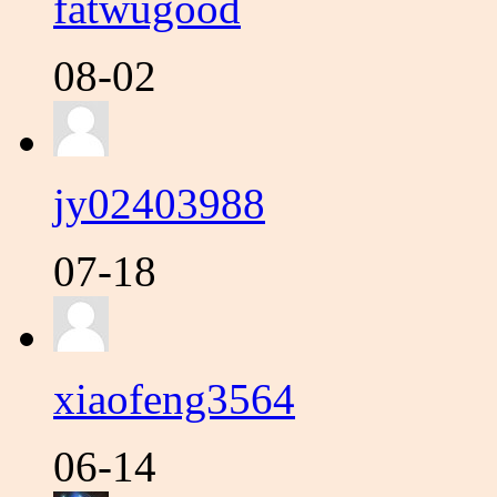
fatwugood
08-02
jy02403988
07-18
xiaofeng3564
06-14