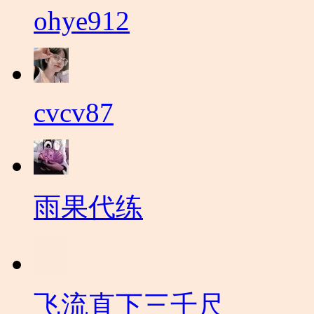
ohye912
cvcv87
雨果代练
飞流直下三千尺