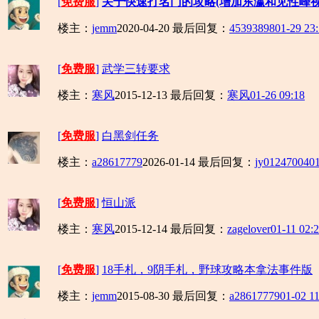
[
免费服
]
关于快速打名门的攻略(增加东瀛和见性峰视
楼主：
jemm
2020-04-20
最后回复：
45393898
01-29 23
[
免费服
]
武学三转要求
楼主：
寒风
2015-12-13
最后回复：
寒风
01-26 09:18
[
免费服
]
白黑剑任务
楼主：
a28617779
2026-01-14
最后回复：
jy01247004
01
[
免费服
]
恒山派
楼主：
寒风
2015-12-14
最后回复：
zagelover
01-11 02:
[
免费服
]
18手札，9阴手札，野球攻略本拿法事件版
楼主：
jemm
2015-08-30
最后回复：
a28617779
01-02 1